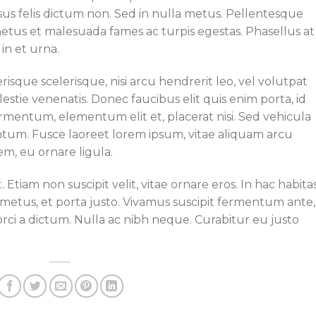
s felis dictum non. Sed in nulla metus. Pellentesque
netus et malesuada fames ac turpis egestas. Phasellus at
in et urna.
isque scelerisque, nisi arcu hendrerit leo, vel volutpat
lestie venenatis. Donec faucibus elit quis enim porta, id
fermentum, elementum elit et, placerat nisi. Sed vehicula
um. Fusce laoreet lorem ipsum, vitae aliquam arcu
em, eu ornare ligula.
. Etiam non suscipit velit, vitae ornare eros. In hac habita
metus, et porta justo. Vivamus suscipit fermentum ante,
 orci a dictum. Nulla ac nibh neque. Curabitur eu justo