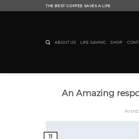
Skip
THE BEST COFFEE SAVES A LIFE
to
content
ABOUT US
LIFE SAVING
SHOP
CONT
An Amazing respo
POSTE
11