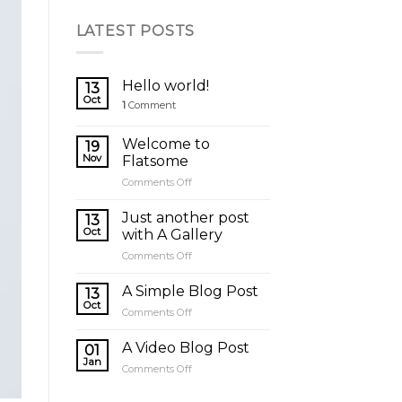
LATEST POSTS
Hello world!
13
Oct
1
Comment
Welcome to
19
Nov
Flatsome
on
Comments Off
Welcome
to
Just another post
13
Flatsome
Oct
with A Gallery
on
Comments Off
Just
another
A Simple Blog Post
13
post
Oct
on
Comments Off
with
A
A
Simple
A Video Blog Post
Gallery
01
Blog
Jan
on
Comments Off
Post
A
Video