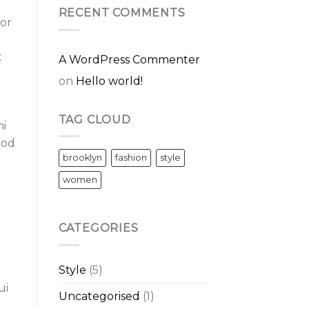
Blog
RECENT COMMENTS
tor
Post
t
A WordPress Commenter
on
Hello world!
TAG CLOUD
mi
mod
brooklyn
fashion
style
women
CATEGORIES
Style
(5)
e
ui
Uncategorised
(1)