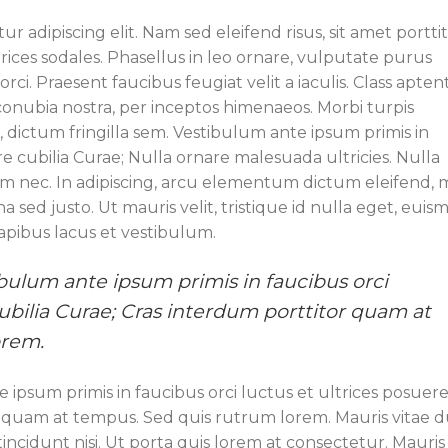
r adipiscing elit. Nam sed eleifend risus, sit amet portti
trices sodales. Phasellus in leo ornare, vulputate purus
orci. Praesent faucibus feugiat velit a iaculis. Class apten
 conubia nostra, per inceptos himenaeos. Morbi turpis
dictum fringilla sem. Vestibulum ante ipsum primis in
re cubilia Curae; Nulla ornare malesuada ultricies. Nulla
quam nec. In adipiscing, arcu elementum dictum eleifend, 
na sed justo. Ut mauris velit, tristique id nulla eget, euis
apibus lacus et vestibulum.
bulum ante ipsum primis in faucibus orci
cubilia Curae; Cras interdum porttitor quam at
orem.
 ipsum primis in faucibus orci luctus et ultrices posuer
r quam at tempus. Sed quis rutrum lorem. Mauris vitae d
incidunt nisi. Ut porta quis lorem at consectetur. Mauris