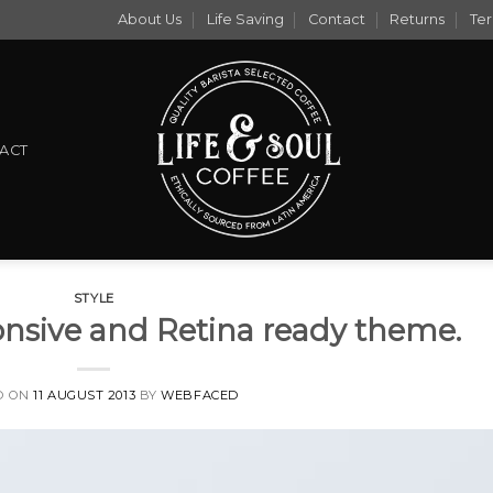
About Us
Life Saving
Contact
Returns
Ter
ACT
STYLE
nsive and Retina ready theme.
D ON
11 AUGUST 2013
BY
WEBFACED