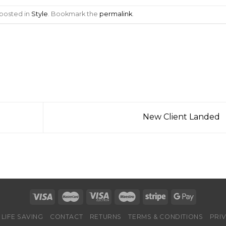
 posted in
Style
. Bookmark the
permalink
.
New Client Landed
LIFE SAVING
CONTACT
RETURNS
TERMS & CONDITIONS
PRI